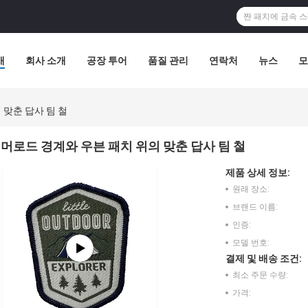
개
회사 소개
공장 투어
품질 관리
연락처
뉴스
모
 맞춘 답사 팀 철
머로드 경계와 우븐 패치 위의 맞춘 답사 팀 철
제품 상세 정보:
원래 장소:
브랜드 이름:
인증:
모델 번호:
결제 및 배송 조건:
최소 주문 수량:
가격: