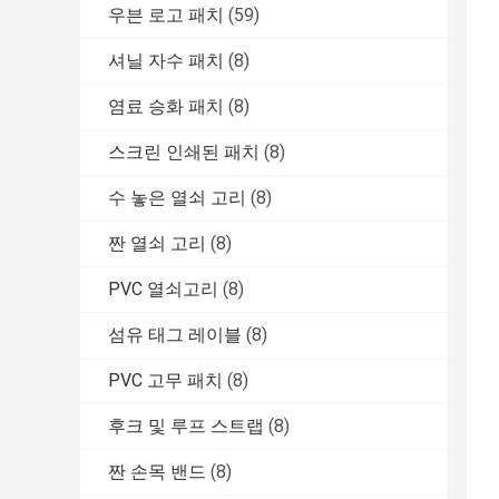
우븐 로고 패치
(59)
셔닐 자수 패치
(8)
염료 승화 패치
(8)
스크린 인쇄된 패치
(8)
수 놓은 열쇠 고리
(8)
짠 열쇠 고리
(8)
PVC 열쇠고리
(8)
섬유 태그 레이블
(8)
PVC 고무 패치
(8)
후크 및 루프 스트랩
(8)
짠 손목 밴드
(8)