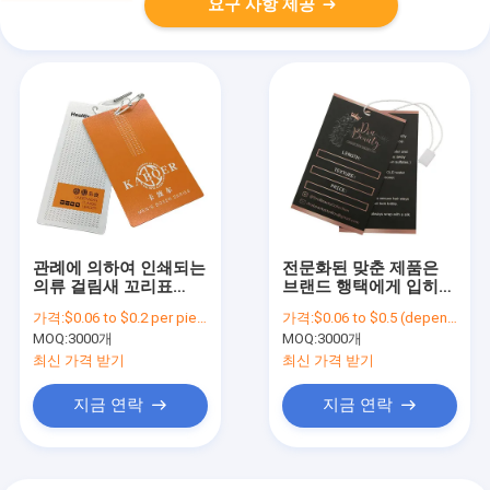
요구 사항 제공
관례에 의하여 인쇄되는
전문화된 맞춘 제품은
의류 걸림새 꼬리표
브랜드 행택에게 입히는
250gsm - 2000gsm 기
태그를 매답니다
가격:
$0.06 to $0.2 per pieces, it depends on the design and order quantity
가격:
$0.06 to $0.5 (depends on the design and order quantity)
술 종이 물자
MOQ:
3000개
MOQ:
3000개
최신 가격 받기
최신 가격 받기
지금 연락
지금 연락