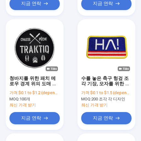
지금 연락
지금 연락
청바지를 위한 패치 메
수를 놓은 축구 헝겊 조
로우 경계 위의 도매 맞
각 기장, 모자를 위한 주
춘 세척할 수 있는 장식
문 스포츠 헝겊 조각
가격:
$0.1 to $1.2 (depends on the design and order quantity)
가격:
$0.1 to $1.5 (depends on the design and order quantity)
적 철
MOQ:
100개
MOQ:
200 조각 각 디자인
최신 가격 받기
최신 가격 받기
지금 연락
지금 연락