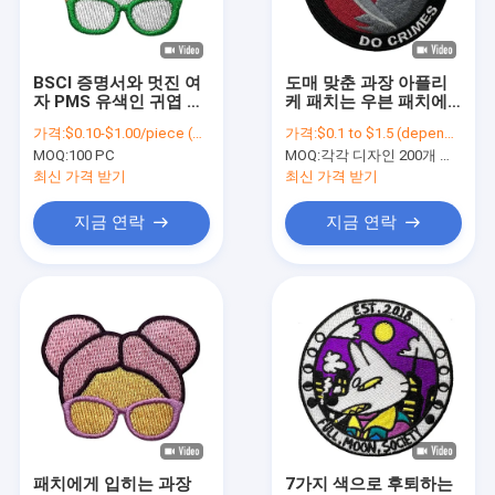
공장 투어
품질 관리
BSCI 증명서와 멋진 여
도매 맞춘 과장 아플리
자 PMS 유색인 귀엽 과
케 패치는 우븐 패치에
연락처
장 패치 3일부터 10일까
게 입히는 것에 철에 바
가격:
$0.10-$1.00/piece (depends on the design and order quantity)
가격:
$0.1 to $1.5 (depends on the design and order quantity)
지 센티미터
느질합니다
MOQ:
100 PC
MOQ:
각각 디자인 200개 부분
뉴스
최신 가격 받기
최신 가격 받기
모든 케이스
지금 연락
지금 연락
자수 패치에 다리미
짠 패치에 철
Printed Iron On Patches
맞춤형 자수 패치
패치에게 입히는 과장
7가지 색으로 후퇴하는