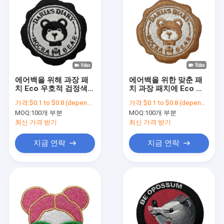
에어백을 위해 과장 패
에어백을 위한 맞춘 패
치 Eco 우호적 검정색에
치 과장 패치에 Eco 우
철에게 입히는 귀여운
호적 철에게 입히는 귀
가격:
$0.1 to $0.8 (depends on the design and order quantity)
가격:
$0.1 to $0.8 (depends on the design and order quantity)
아이들
여운 아이들
MOQ:
100개 부분
MOQ:
100개 부분
최신 가격 받기
최신 가격 받기
지금 연락
지금 연락
홈
제품 소개
회사 소개