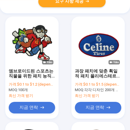
요구 사항 제공
엠브로이드된 스포츠는
과장 패치에 맞춘 획일
직물을 위한 패치 능직
적 패치 폴리에스테르
캔버스 팬톤에 다림질합
실 철에게 입히기
가격:
$0.1 to $1.2 (depends on the design and order quantity)
가격:
$0.1 to $1.5 (depends on the design and order quantity)
니다
MOQ:
100개
MOQ:
각각 디자인 200개 부분
최신 가격 받기
최신 가격 받기
지금 연락
지금 연락