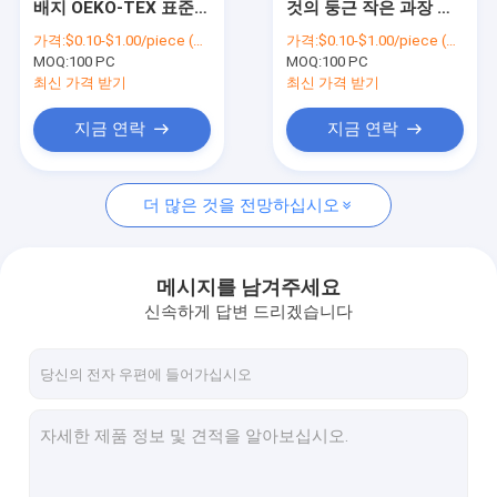
배지 OEKO-TEX 표준
것의 둥근 작은 과장 패
3D 자수 패치
메로우 경계 위의 핑크
치 통 울프 막대기
가격:
$0.10-$1.00/piece (depends on the design and order quantity)
가격:
$0.10-$1.00/piece (depends on the design and order quantity)
색 멋진 여자 철
MOQ:
우븐 로고 패치
100 PC
MOQ:
100 PC
최신 가격 받기
최신 가격 받기
셔닐 자수 패치
지금 연락
지금 연락
염료 승화 패치
더 많은 것을 전망하십시오
스크린 인쇄된 패치
수 놓은 열쇠 고리
메시지를 남겨주세요
짠 열쇠 고리
신속하게 답변 드리겠습니다
PVC 열쇠고리
섬유 태그 레이블
PVC 고무 패치