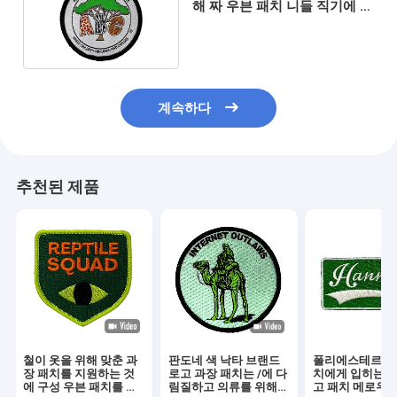
해 짜 우븐 패치 니들 직기에 다
림질합니다
계속하다
추천된 제품
철이 옷을 위해 맞춘 과
판도네 색 낙타 브랜드
폴리에스테르는 
장 패치를 지원하는 것
로고 과장 패치는 /에 다
치에게 입히는 과
에 구성 우븐 패치를 능
림질하고 의류를 위해
고 패치 메로우 