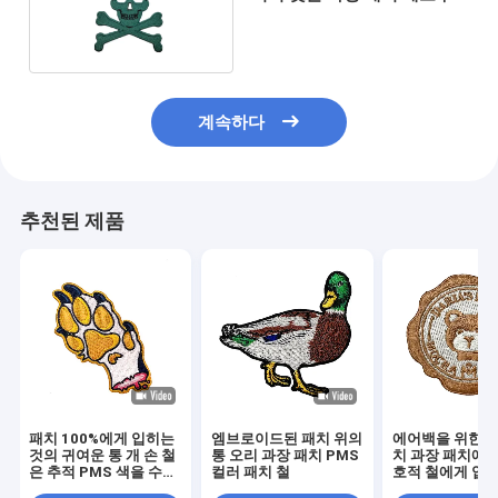
경계 철
계속하다
추천된 제품
패치 100%에게 입히는
엠브로이드된 패치 위의
에어백을 위한 맞
것의 귀여운 통 개 손 철
통 오리 과장 패치 PMS
치 과장 패치에 E
은 추적 PMS 색을 수놓
컬러 패치 철
호적 철에게 입히
았습니다
여운 아이들