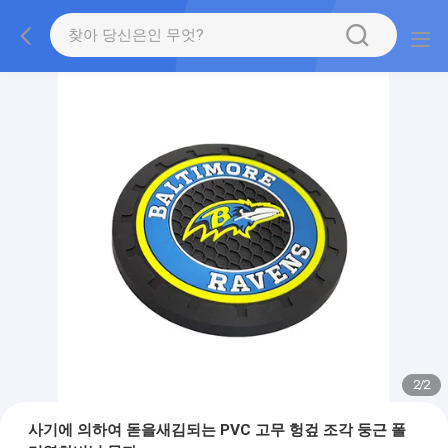
2
/
2
사기에 의하여 돋을새김되는 PVC 고무 헝겊 조각 둥근 폴