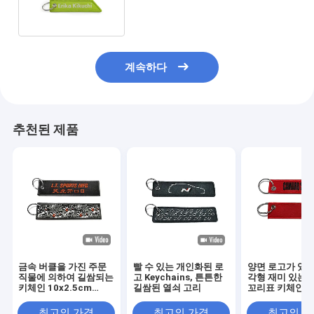
계속하다
추천된 제품
금속 버클을 가진 주문
빨 수 있는 개인화된 로
양면 로고가 있는
직물에 의하여 길쌈되는
고 Keychains, 튼튼한
각형 재미 있는 
키체인 10x2.5cm
길쌈된 열쇠 고리
꼬리표 키체인 
13x3cm를 착색하십시
오
최고의 가격
최고의 가격
최고의 