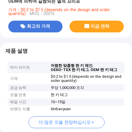
OEM에 의하여 길쌈되는 열쇠 꼬리표
가격：$0.2 to $1.5 (depends on the design and order
quantity)
MOQ：200개
최고의 가격
지금 연락
제품 설명
,
저렴한 맞춤형 짠 키 체인
하이 라이트
,
OEKO-TEX 짠 키 태그
OEM 짠 키 태그
$0.2 to $1.5 (depends on the design and
가격
order quantity)
공급 능력
주당 1,000,000 조각
모델 번호
짠 키 태그
배달 시간
10~15일
브랜드 이름
Xinbaoyuan
더 많은 것을 전망하십시오