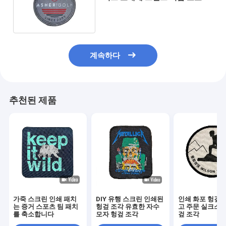
치를 꿰매십시오.
계속하다
추천된 제품
가죽 스크린 인쇄 패치
DIY 유행 스크린 인쇄된
인쇄 화포 헝겊 
는 증거 스포츠 팀 패치
헝겊 조각 유효한 자수
고 주문 실크스크
를 축소합니다
모자 헝겊 조각
겊 조각